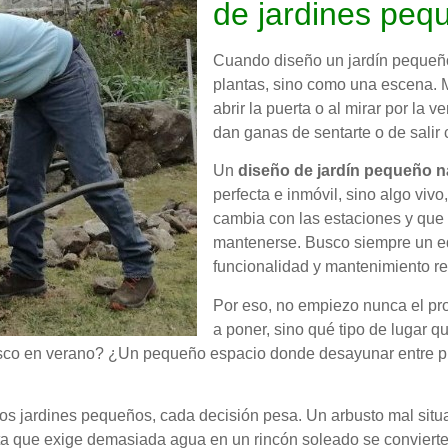
de jardines peq
Cuando diseño un jardín pequeño
plantas, sino como una escena. M
abrir la puerta o al mirar por la v
dan ganas de sentarte o de salir 
Un
diseño de jardín pequeño n
perfecta e inmóvil, sino algo viv
cambia con las estaciones y que 
mantenerse. Busco siempre un equi
funcionalidad y mantenimiento rea
Por eso, no empiezo nunca el pr
a poner, sino qué tipo de lugar q
esco en verano? ¿Un pequeño espacio donde desayunar entre pla
os jardines pequeños, cada decisión pesa. Un arbusto mal situ
a que exige demasiada agua en un rincón soleado se convierte 