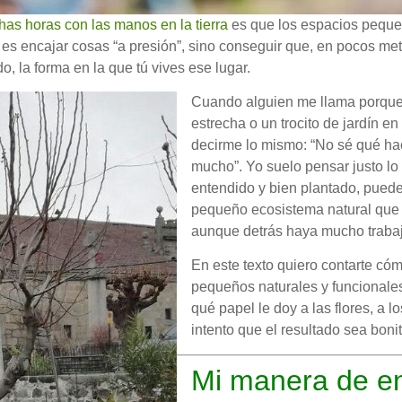
as horas con las manos en la tierra
es que los espacios pequeñ
es encajar cosas “a presión”, sino conseguir que, en pocos metr
do, la forma en la que tú vives ese lugar.
Cuando alguien me llama porque 
estrecha o un trocito de jardín en
decirme lo mismo: “No sé qué hac
mucho”. Yo suelo pensar justo lo 
entendido y bien plantado, puede
pequeño ecosistema natural que 
aunque detrás haya mucho trabaj
En este texto quiero contarte cóm
pequeños naturales y funcionale
qué papel le doy a las flores, a l
intento que el resultado sea bonit
Mi manera de en