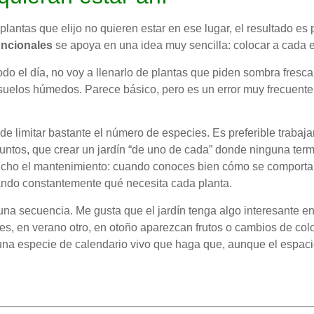
lantas que elijo no quieren estar en ese lugar, el resultado es 
uncionales
se apoya en una idea muy sencilla: colocar a cada e
 todo el día, no voy a llenarlo de plantas que piden sombra fres
uelos húmedos. Parece básico, pero es un error muy frecuente:
de limitar bastante el número de especies. Es preferible traba
puntos, que crear un jardín “de uno de cada” donde ninguna term
ucho el mantenimiento: cuando conoces bien cómo se comportan 
iando constantemente qué necesita cada planta.
na secuencia. Me gusta que el jardín tenga algo interesante en
es, en verano otro, en otoño aparezcan frutos o cambios de colo
 una especie de calendario vivo que haga que, aunque el espac