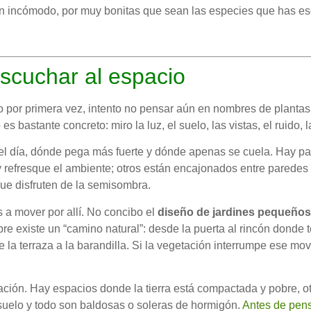
dín incómodo, por muy bonitas que sean las especies que has e
escuchar al espacio
 por primera vez, intento no pensar aún en nombres de plantas.
s bastante concreto: miro la luz, el suelo, las vistas, el ruido, 
 del día, dónde pega más fuerte y dónde apenas se cuela. Hay p
refresque el ambiente; otros están encajonados entre paredes a
que disfruten de la semisombra.
 a mover por allí. No concibo el
diseño de jardines pequeños
existe un “camino natural”: desde la puerta al rincón donde te
e la terraza a la barandilla. Si la vegetación interrumpe ese mov
ción. Hay espacios donde la tierra está compactada y pobre, o
uelo y todo son baldosas o soleras de hormigón.
Antes de pens