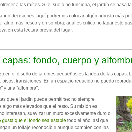
frecer a las raíces. Si el suelo no funciona, el jardín se pasa l
 tomando decisiones: aquí podremos colocar algún arbusto más po
r algo más fresco y en sombra; aquí es crítico no tapar este pa
ya en esta lectura previa del lugar.
n capas: fondo, cuerpo y alfomb
zo en el diseño de jardines pequeños es la idea de las capas. L
s, pisos, transiciones. En un espacio reducido no puedo reprodu
” y una “alfombra”.
tas que el jardín puede permitirse: no siempre
s algo más elevados que el resto. Su misión es
 no interesan, suavizar un muro excesivamente duro o
 gusta que el fondo sea estable
todo el año, así que
ngan un follaje reconocible aunque cambien con las