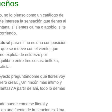
ueños
, no lo pienso como un catálogo de
e interesa la sensación que tienes al
entana: si sientes calma o agobio, si te
corriendo.
atural
para mí no es una composición
o, que se mueve con el viento, que
no explota de esfuerzo por
librio entre tres cosas: belleza,
lista.
oyecto preguntándome qué flores voy
uiero crear. ¿Un rincón más íntimo y
ntas? A partir de ahí, todo lo demás
ado puede comerse literal y
en una fuente de frustraciones. Una