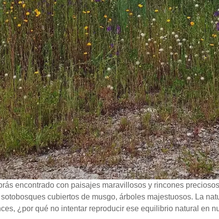
abrás encontrado con paisajes maravillosos y rincones precioso
s, sotobosques cubiertos de musgo, árboles majestuosos. La na
nces, ¿por qué no intentar reproducir ese equilibrio natural en n