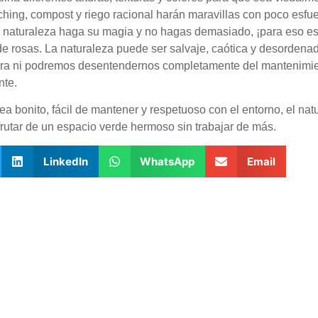
hing, compost y riego racional harán maravillas con poco esfue
 naturaleza haga su magia y no hagas demasiado, ¡para eso est
 de rosas. La naturaleza puede ser salvaje, caótica y desorde
era ni podremos desentendernos completamente del mantenimien
nte.
a bonito, fácil de mantener y respetuoso con el entorno, el na
sfrutar de un espacio verde hermoso sin trabajar de más.
LinkedIn
WhatsApp
Email