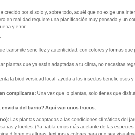
a crecido por sí solo y, sobre todo, aquél que no exige una int
ero en realidad requiere una planificación muy pensada y un co
ueba y error.
?
ue transmite sencillez y autenticidad, con colores y formas que
ar plantas que ya están adaptadas a tu clima, no necesitas regar
ta la biodiversidad local, ayuda a los insectos beneficiosos y
ren complicarse:
Una vez que lo plantas, solo tienes que disfr
a envidia del barrio? Aquí van unos trucos:
no):
Las plantas adaptadas a las condiciones climáticas del jar
r sanas y fuertes. (Ya hablaremos más adelante de las especies 
na diferentes alturas, texturas y colores para que sea visualme