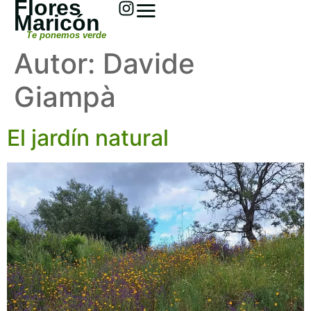
Flores
Maricón
Te ponemos verde
Autor:
Davide
Giampà
El jardín natural